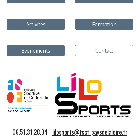
Activités
Formation
Evènements
Contact
0
6.51.31.28.84 -
lilosports@fscf-paysdelaloire.fr