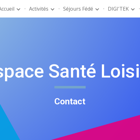
Accueil
Activités
Séjours Fédé
DIGI'TEK
ip to main content
Skip to navigat
space Santé Loisi
Contact